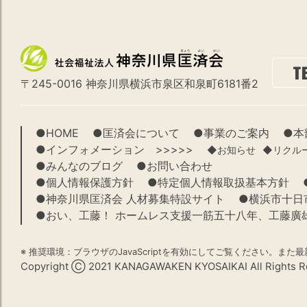
〒245-0016 神奈川県横浜市泉区和泉町6181番2
●HOME
●匡済会について
●事業のご案内
●本
●インフォメーション >>>>>
◆お知らせ
◆リクル
●みんなのブログ
●お問い合わせ
●個人情報保護方針
●特定個人情報取扱基本方針
●神奈川県匡済会 人材募集特設サイト
●横浜市十日
●おい、工藤！ ホームレス支援一筋五十八年、工藤廣
※ 推奨環境：ブラウザのJavaScriptを有効にしてご覧ください。また最新の
Copyright Ⓒ 2021 KANAGAWAKEN KYOSAIKAI All Rights R