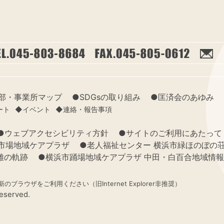
部・事業所マップ
●SDGsの取り組み
●匡済会のあゆみ
ート
◆イベント
◆連絡・報告事項
●ウェブアクセシビリティ方針
●サイトのご利用にあたって
市場地域ケアプラザ
●老人福祉センター 横浜市緑ほのぼの
雄の軌跡
●横浜市踊場地域ケアプラザ 中田・白百合地域情
ブラウザをご利用ください（旧Internet Explorer非推奨）
eserved.