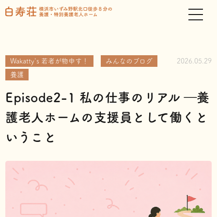
Wakatty's 若者が物申す！
みんなのブログ
2026.05.29
養護
Episode2-1 私の仕事のリアル ―養
護老人ホームの支援員として働くと
いうこと