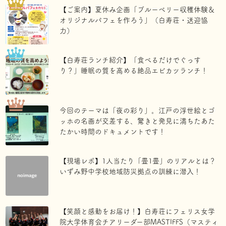
【ご案内】夏休み企画「ブルーベリー収穫体験＆
オリジナルパフェを作ろう」（白寿荘・送迎協
力）
【白寿荘ランチ紹介】「食べるだけでぐっす
り？」睡眠の質を高める絶品エビカツランチ！
今回のテーマは「夜の彩り」。江戸の浮世絵とゴ
ッホの名画が交差する、驚きと発見に満ちたあた
たかい時間のドキュメントです！
【現場レポ】1人当たり「畳1畳」のリアルとは？
いずみ野中学校地域防災拠点の訓練に潜入！
【笑顔と感動をお届け！】白寿荘にフェリス女学
院大学体育会チアリーダー部MASTIFFS（マスティ