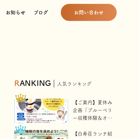
お知らせ
ブログ
お問い合わせ
RANKING
人気ランキング
【ご案内】夏休み
企画「ブルーベリ
ー収穫体験＆オリ
ジナルパフェを作
ろう」（白寿荘・
【白寿荘ランチ紹