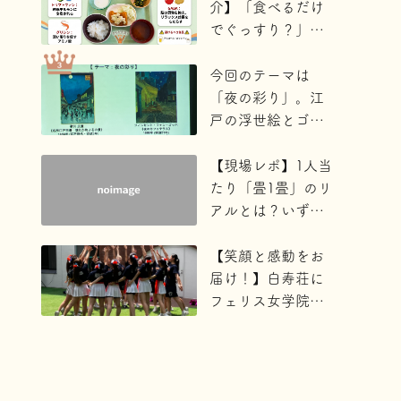
送迎協力）
介】「食べるだけ
でぐっすり？」睡
眠の質を高める絶
品エビカツラン
今回のテーマは
チ！
「夜の彩り」。江
戸の浮世絵とゴッ
ホの名画が交差す
る、驚きと発見に
【現場レポ】1人当
満ちたあたたかい
たり「畳1畳」のリ
時間のドキュメン
アルとは？いずみ
トです！
野中学校地域防災
拠点の訓練に潜
【笑顔と感動をお
入！
届け！】白寿荘に
フェリス女学院大
学体育会チアリー
ダー部
MASTIFFS（マステ
ィフス）の皆さん