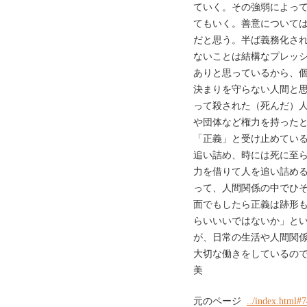
ていく。その強弱によっ
てもいく。善意について
だと思う。半ば義務化さ
ないことは結構なプレッ
ありと思っているから、
決まりを守らない人間と
って殺された（死んだ）
や団体など権力を持った
「正義」と受け止めてい
追い詰め、時には死に至
力を借りて人を追い詰め
って、人間関係の中でひ
面でもしたら正義は跡形
らいいいではないか」と
が、日常の生活や人間関
大切な働きをしているの
美
元のページ
../index.html#