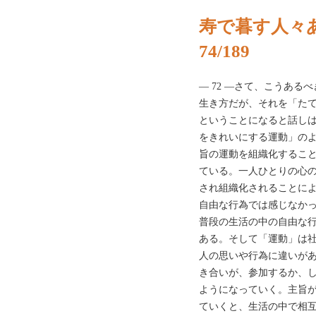
寿で暮す人々
74/189
— 72 —さて、こうあ
生き方だが、それを「た
ということになると話し
をきれいにする運動」の
旨の運動を組織化するこ
ている。一人ひとりの心
され組織化されることに
自由な行為では感じなか
普段の生活の中の自由な
ある。そして「運動」は
人の思いや行為に違いが
き合いが、参加するか、
ようになっていく。主旨
ていくと、生活の中で相