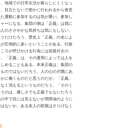
て、地域での日常生活が暮らしにくくなっ
は、目立たないで密かに行われるから善意
れた運動に参加するのは気が重い。参加し
シャーになる。集団の側は「正義」は我に
個人のささやかな気持ちは気にもしない。
思うだけだろう。歴史上「正義」の名によ
人が圧倒的に多いということがある。行政
ところが呼びかける行為には括弧付きの
る。「正義」は、その運用によっては人を
らしめることもある。本来正義は、集団の
るものではないだろう。人の心の片隅にあ
そかに働くものだと思うのだが。「正義」
もなく消えるというものだろう。「そのく
いうのは、優しさでも正義でもないだろう
係の中で目には見えないが潤滑油のように
ではないか。ある友人の部屋はさりげなく
74