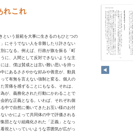
あれこれ
るべきという規範を大事に生きるのもひとつの
て」にそうでない人を非難したり許さない
は別になる。例えば、行政が旗を振る「町
ように、人間として反対できないような主
とには、僕は賛成とは言い難い思いを持っ
の中にあるささやかな好みや善意が、動員
よって有無を言えない強制と変る。個人の
った苦痛を感ずることにもなる。それは、
行為が、義務化された行動にかわることで
社会的な正義となる。いわば、それぞれ個
ある中で自然に働いてきたお互い様のお付
しないかによって共同体の中で評価される
が集団となり組織化された「正義」となっ
互看視といっていいような雰囲気が広がっ