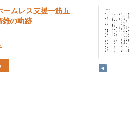
ホームレス支援一筋五
廣雄の軌跡
35
る