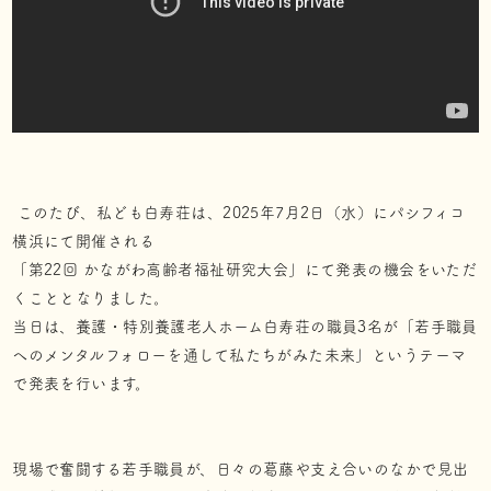
このたび、私ども白寿荘は、2025年7月2日（水）にパシフィコ
横浜にて開催される
「第22回 かながわ高齢者福祉研究大会」にて発表の機会をいただ
くこととなりました。
当日は、養護・特別養護老人ホーム白寿荘の職員3名が「若手職員
へのメンタルフォローを通して私たちがみた未来」というテーマ
で発表を行います。
現場で奮闘する若手職員が、日々の葛藤や支え合いのなかで見出