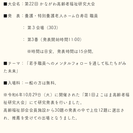
■大会名：第22回 かながわ高齢者福祉研究大会
■発 表：養護・特別養護老人ホーム白寿荘 職員
： 第３会場（303）
： 第3番（発表開始時間11:00）
※時間は目安。発表時間は15分間。
■テーマ：「若手職員へのメンタルフォローを通して私たちがみ
た未来」
■入場料：一般の方は無料。
※令和6年10月29日（火）に開催された「第1回よこはま高齢者福
祉研究大会」にて研究発表を行いました。
高齢福祉部会会員施設から30題の発表の中で上位12題に選出さ
れ、推薦を受けての出場となりました。